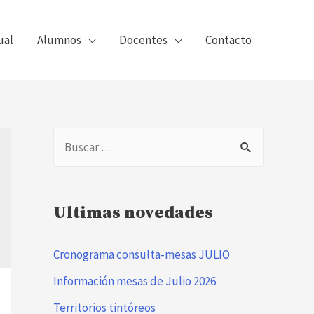
ual
Alumnos
Docentes
Contacto
B
u
s
Ultimas novedades
c
a
Cronograma consulta-mesas JULIO
r
Información mesas de Julio 2026
:
Territorios tintóreos