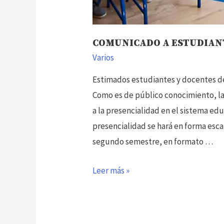
COMUNICADO A ESTUDIAN
Varios
Estimados estudiantes y docentes de
Como es de público conocimiento, la
a la presencialidad en el sistema educ
presencialidad se hará en forma esca
segundo semestre, en formato …
COMUNICADO
Leer más »
A
ESTUDIANTES
Y