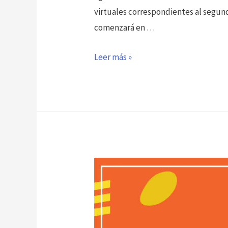
virtuales correspondientes al segund
comenzará en …
Reinicio
Leer más »
actividades