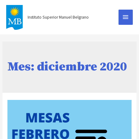
Menú
Instituto Superior Manuel Belgrano
princ
Mes:
diciembre 2020