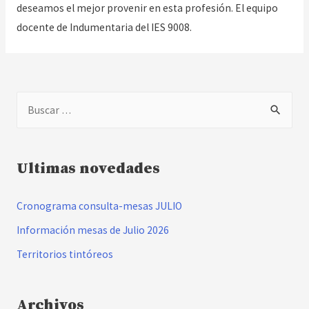
deseamos el mejor provenir en esta profesión. El equipo
docente de Indumentaria del IES 9008.
B
u
s
c
Ultimas novedades
a
Cronograma consulta-mesas JULIO
r
:
Información mesas de Julio 2026
Territorios tintóreos
Archivos