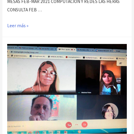
MESAS FEB-MAR 2021 COMPUTACIÓN Y REDES LAS HERAS
CONSULTA FEB …
Mesas
Leer más »
Febrero/Marzo
2020
IES
9008