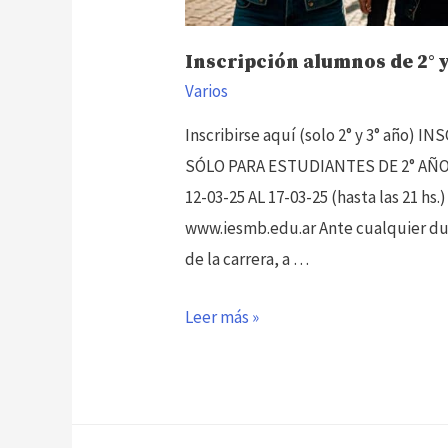
Inscripción alumnos de 2° y
Varios
Inscribirse aquí (solo 2° y 3° año
SÓLO PARA ESTUDIANTES DE 2° AÑO 
12-03-25 AL 17-03-25 (hasta las 21
www.iesmb.edu.ar Ante cualquier du
de la carrera, a …
Inscripción
Leer más »
alumnos
de
2°
y