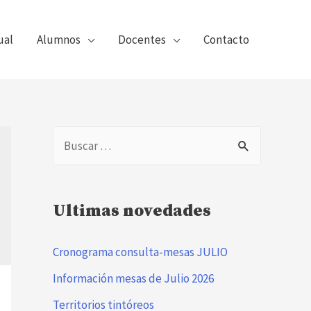
ual
Alumnos
Docentes
Contacto
B
u
s
Ultimas novedades
c
a
Cronograma consulta-mesas JULIO
r
Información mesas de Julio 2026
:
Territorios tintóreos