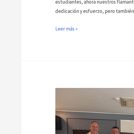
estudiantes, ahora nuestros flamant
dedicación y esfuerzo, pero tambié
Felicitaciones
Leer más »
y
muchos
éxitos
a
nuestros
nuevos
egresados!