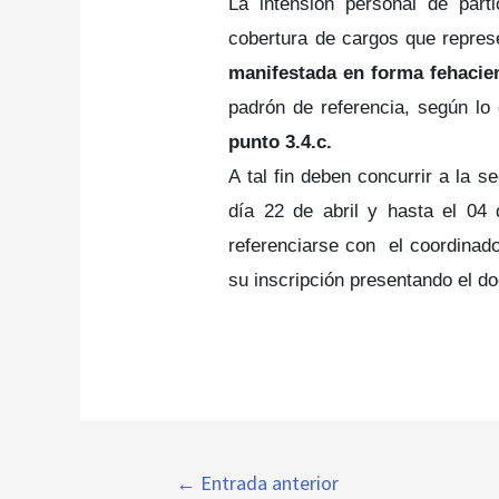
La intensión personal de parti
cobertura de cargos que repre
manifestada en forma fehacie
padrón de referencia, según lo
punto 3.4.c.
A tal fin deben concurrir a la s
día 22 de abril y hasta el 04
referenciarse con el coordinado
su inscripción presentando el d
Navegación
←
Entrada anterior