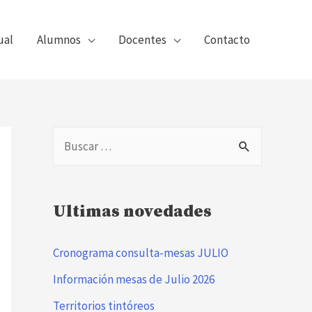
ual
Alumnos
Docentes
Contacto
B
u
s
Ultimas novedades
c
a
Cronograma consulta-mesas JULIO
r
Información mesas de Julio 2026
:
Territorios tintóreos