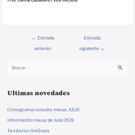
Navegación
←
Entrada
Entrada
de
anterior
siguiente
→
entradas
B
u
s
c
Ultimas novedades
a
Cronograma consulta-mesas JULIO
r
:
Información mesas de Julio 2026
Territorios tintóreos