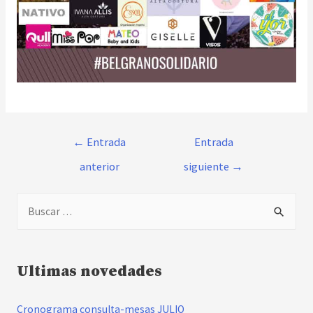
Navegación
←
Entrada
Entrada
de
anterior
siguiente
→
entradas
B
u
s
c
Ultimas novedades
a
Cronograma consulta-mesas JULIO
r