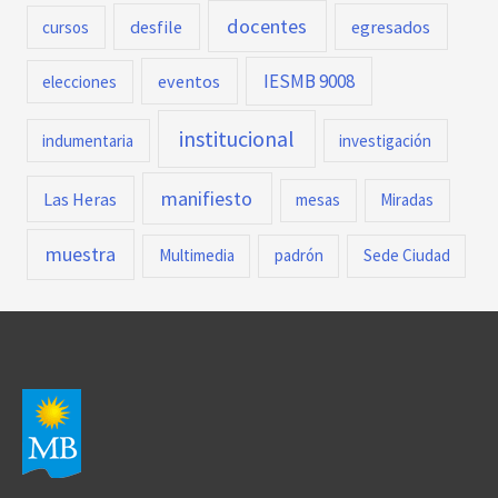
docentes
desfile
egresados
cursos
IESMB 9008
eventos
elecciones
institucional
indumentaria
investigación
manifiesto
Las Heras
mesas
Miradas
muestra
Multimedia
padrón
Sede Ciudad