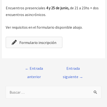
Encuentros presenciales
4 y 25 de junio,
de 21 a 23hs + dos
encuentros asincrónicos.
Ver requisitos en el formulario disponible abajo.
Formulario inscripción
Navegación
←
Entrada
Entrada
de
anterior
siguiente
→
entradas
B
u
s